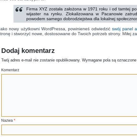
Firma XYZ została założona w 1971 roku i od tamtej por
wijaster na rynku. Zlokalizowana w Pacanowie zatru
powodem samego dobrodziejstwa dla lokalnej społecznoś
Jako nowy użytkowni WordPressa, powinieneś odwiedzić
swój panel a
stronę i stworzyć nowe, dostosowane do Twoich potrzeb strony. Miłej z
Dodaj komentarz
Twój adres e-mail nie zostanie opublikowany.
Wymagane pola są oznaczon
Komentarz
Nazwa
*