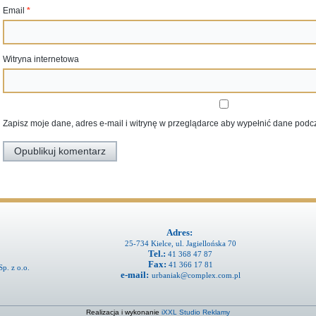
Email
*
Witryna internetowa
Zapisz moje dane, adres e-mail i witrynę w przeglądarce aby wypełnić dane podc
Adres:
25-734 Kielce, ul. Jagiellońska 70
Tel.:
41 368 47 87
Fax:
41 366 17 81
. z o.o.
e-mail:
urbaniak@complex.com.pl
Realizacja i wykonanie
iXXL Studio Reklamy