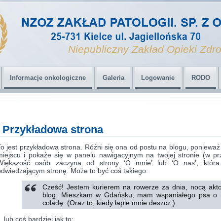
Niepubliczny Zakład Opieki Zdro
Informacje onkologiczne
Galeria
Logowanie
RODO
Przykładowa strona
To jest przykładowa strona. Różni się ona od postu na blogu, poniewa
miejscu i pokaże się w panelu nawigacyjnym na twojej stronie (w pr
Większość osób zaczyna od strony ‘O mnie’ lub ‘O nas’, która 
odwiedzającym stronę. Może to być coś takiego:
Cześć! Jestem kurierem na rowerze za dnia, nocą akt
blog. Mieszkam w Gdańsku, mam wspaniałego psa o im
coladę. (Oraz to, kiedy łapie mnie deszcz.)
…lub coś bardziej jak to: