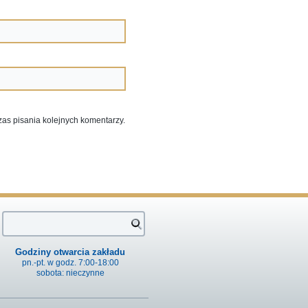
zas pisania kolejnych komentarzy.
Godziny otwarcia zakładu
pn.-pt. w godz. 7:00-18:00
sobota: nieczynne