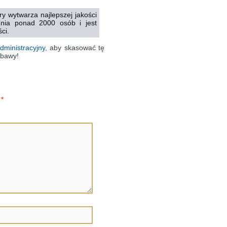
y wytwarza najlepszej jakości
dnia ponad 2000 osób i jest
ci.
dministracyjny
, aby skasować tę
abawy!
e
*