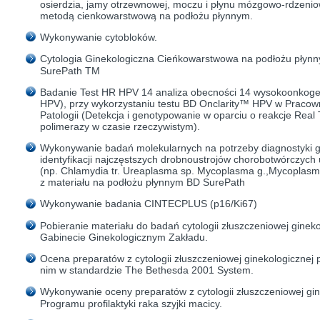
osierdzia, jamy otrzewnowej, moczu i płynu mózgowo-rdzeni
metodą cienkowarstwową na podłożu płynnym.
Wykonywanie cytobloków.
Cytologia Ginekologiczna Cieńkowarstwowa na podłożu płyn
SurePath TM
Badanie Test HR HPV 14 analiza obecności 14 wysokoonkog
HPV), przy wykorzystaniu testu BD Onclarity™ HPV w Pracow
Patologii (Detekcja i genotypowanie w oparciu o reakcje Rea
polimerazy w czasie rzeczywistym).
Wykonywanie badań molekularnych na potrzeby diagnostyki gi
identyfikacji najczęstszych drobnoustrojów chorobotwórczyc
(np. Chlamydia tr. Ureaplasma sp. Mycoplasma g.,Mycoplasma
z materiału na podłożu płynnym BD SurePath
Wykonywanie badania CINTECPLUS (p16/Ki67)
Pobieranie materiału do badań cytologii złuszczeniowej ginek
Gabinecie Ginekologicznym Zakładu.
Ocena preparatów z cytologii złuszczeniowej ginekologicznej
nim w standardzie The Bethesda 2001 System.
Wykonywanie oceny preparatów z cytologii złuszczeniowej gi
Programu profilaktyki raka szyjki macicy.