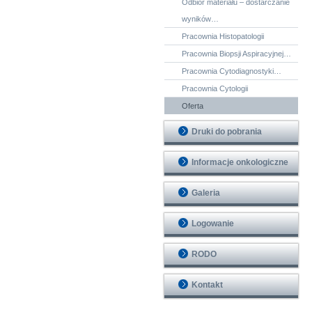
Odbiór materiału – dostarczanie
wyników…
Pracownia Histopatologii
Pracownia Biopsji Aspiracyjnej…
Pracownia Cytodiagnostyki…
Pracownia Cytologii
Oferta
Druki do pobrania
Informacje onkologiczne
Galeria
Logowanie
RODO
Kontakt