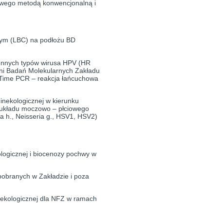
owego metodą konwencjonalną i
nym (LBC) na podłożu BD
ennych typów wirusa HPV (HR
ni Badań Molekularnych Zakładu
l Time PCR – reakcja łańcuchowa
nekologicznej w kierunku
h układu moczowo – płciowego
 h., Neisseria g., HSV1, HSV2)
ologicznej i biocenozy pochwy w
 pobranych w Zakładzie i poza
nekologicznej dla NFZ w ramach