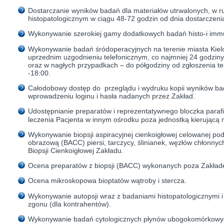
Dostarczanie wyników badań dla materiałów utrwalonych, w 
histopatologicznym w ciągu 48-72 godzin od dnia dostarczenia
Wykonywanie szerokiej gamy dodatkowych badań histo-i imm
Wykonywanie badań śródoperacyjnych na terenie miasta Kielc
uprzednim uzgodnieniu telefonicznym, co najmniej 24 godzi
oraz w nagłych przypadkach – do półgodziny od zgłoszenia te
-18:00.
Całodobowy dostęp do przeglądu i wydruku kopii wyników b
wprowadzeniu loginu i hasła nadanych przez Zakład.
Udostępnianie preparatów i reprezentatywnego bloczka parafi
leczenia Pacjenta w innym ośrodku poza jednostką kierującą 
Wykonywanie biopsji aspiracyjnej cienkoigłowej celowanej p
obrazową (BACC) piersi, tarczycy, ślinianek, węzłów chłonny
Biopsji Cienkoigłowej Zakładu.
Ocena preparatów z biopsji (BACC) wykonanych poza Zakłade
Ocena mikroskopowa bioptatów wątroby i stercza.
Wykonywanie autopsji wraz z badaniami histopatologicznymi i
zgonu (dla kontrahentów).
Wykonywanie badań cytologicznych płynów ubogokomórkowych 