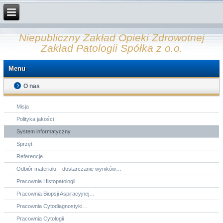
Niepubliczny Zakład Opieki Zdrowotnej
Zakład Patologii Spółka z o.o.
Menu
O nas
Misja
Polityka jakości
System informatyczny
Sprzęt
Referencje
Odbiór materiału – dostarczanie wyników…
Pracownia Histopatologii
Pracownia Biopsji Aspiracyjnej…
Pracownia Cytodiagnostyki…
Pracownia Cytologii