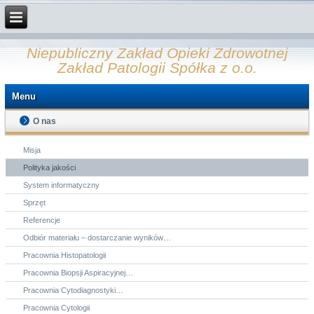
Niepubliczny Zakład Opieki Zdrowotnej
Zakład Patologii Spółka z o.o.
Menu
O nas
Misja
Polityka jakości
System informatyczny
Sprzęt
Referencje
Odbiór materiału – dostarczanie wyników…
Pracownia Histopatologii
Pracownia Biopsji Aspiracyjnej…
Pracownia Cytodiagnostyki…
Pracownia Cytologii