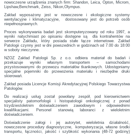
nowoczesne urządzenia znanych firm: Shandon, Leica, Opton, Microm,
Lipshaw,Benchmark, Zeiss, Nikon,Olympus.
Zakład wyposażony jest w nowoczesne i ekologiczne systemy
wentylacyjne i klimatyzacyjne, dostosowany jest do potrzeb osób
niepełnosprawnych.
Proces wykonywania badań jest skomputeryzowany od roku 1997, a
wyniki natychmiast po opisaniu dostępne są dla kontrahentów na
serwerze Zakładu, który posiada stałe łącze internetowe. Zakład
Patologii czynny jest w dni powszednich w godzinach od 7.00 do 18:00
w soboty nieczynne.
NZOZ Zakład Patologii Sp. z o.o. odbiera materiał do badań i
przekazuje wyniki własnym transportem – samochodami
przystosowanymi do przewozu materiałów tkankowych. Udostępniamy
specjalne pojemniki do przewożenia materiału i niezbędne druki
skierowań.
Zakład posiada Licencje Komisji Akredytacyjnej Polskiego Towarzystwa
Patologów.
Do realizacji usług został powołany zespół, pod kierownictwem
specjalisty patomorfologii i histopatologii onkologicznej z ponad
trzydziestoletnim doświadczeniem zawodowym i odpowiednimi
kwalifikacjami. Personel stanowią laboranci z wieloletnim
doświadczeniem.
Doświadczenie załogi i jej autorytet, wieloletnia działalność,
nowoczesne procedury diagnostyczne, komputeryzacja, własne środki
transportu, łączności, jakość i szybkość wykonania (48-72 godziny)