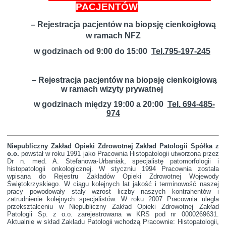
PACJENTÓW
– Rejestracja pacjentów na biopsję cienkoigłową
w ramach NFZ
w godzinach od 9:00 do 15:00
Tel.795-197-245
– Rejestracja pacjentów na biopsję cienkoigłową
w
ramach wizyty prywatnej
w godzinach między 19:00 a 20:00
Tel. 694-485-
974
Niepubliczny Zakład Opieki Zdrowotnej Zakład Patologii Spółka z
o.o.
powstał w roku 1991 jako Pracownia Histopatologii utworzona przez
Dr n. med. A. Stefanowa-Urbaniak, specjalistę patomorfologii i
histopatologii onkologicznej. W styczniu 1994 Pracownia została
wpisana do Rejestru Zakładów Opieki Zdrowotnej Wojewody
Świętokrzyskiego. W ciągu kolejnych lat jakość i terminowość naszej
pracy powodowały stały wzrost liczby naszych kontrahentów i
zatrudnienie kolejnych specjalistów. W roku 2007 Pracownia uległa
przekształceniu w Niepubliczny Zakład Opieki Zdrowotnej Zakład
Patologii Sp. z o.o. zarejestrowana w KRS pod nr 0000269631.
Aktualnie w skład Zakładu Patologii wchodzą Pracownie: Histopatologii,