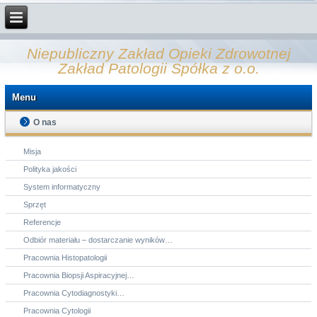
Niepubliczny Zakład Opieki Zdrowotnej
Zakład Patologii Spółka z o.o.
Menu
O nas
Misja
Polityka jakości
System informatyczny
Sprzęt
Referencje
Odbiór materiału – dostarczanie wyników…
Pracownia Histopatologii
Pracownia Biopsji Aspiracyjnej…
Pracownia Cytodiagnostyki…
Pracownia Cytologii